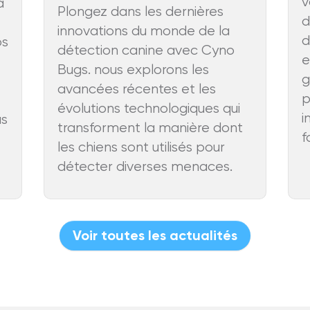
v
a
Plongez dans les dernières
d
innovations du monde de la
d
os
détection canine avec Cyno
e
Bugs. nous explorons les
g
avancées récentes et les
p
évolutions technologiques qui
i
us
transforment la manière dont
f
les chiens sont utilisés pour
détecter diverses menaces.
Voir toutes les actualités