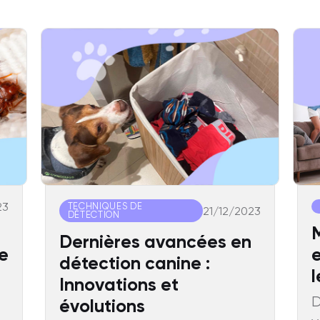
23
TECHNIQUES DE
21/12/2023
DÉTECTION
M
Dernières avancées en
e
e
détection canine :
l
Innovations et
D
évolutions