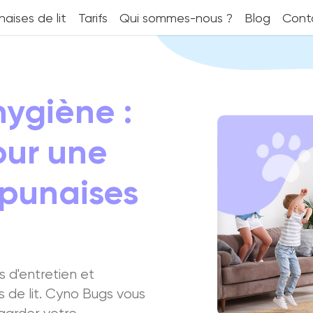
aises de lit
Tarifs
Qui sommes-nous ?
Blog
Cont
hygiène :
our une
 punaises
s d'entretien et
s de lit. Cyno Bugs vous